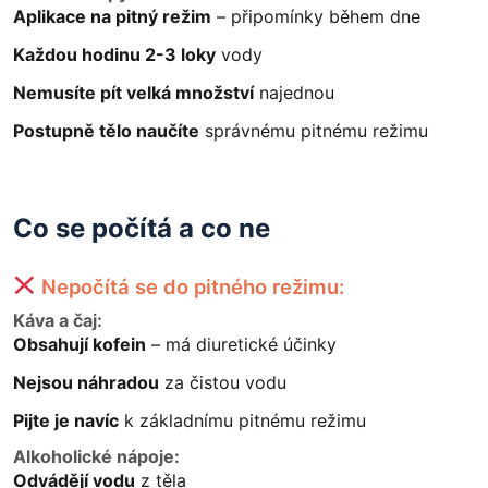
Aplikace na pitný režim
– připomínky během dne
Každou hodinu 2-3 loky
vody
Nemusíte pít velká množství
najednou
Postupně tělo naučíte
správnému pitnému režimu
Co se počítá a co ne
Nepočítá se do pitného režimu:
Káva a čaj:
Obsahují kofein
– má diuretické účinky
Nejsou náhradou
za čistou vodu
Pijte je navíc
k základnímu pitnému režimu
Alkoholické nápoje:
Odvádějí vodu
z těla