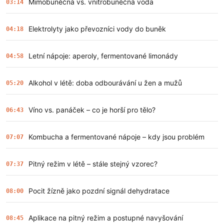
Mimobuněčná vs. vnitrobuněčná voda
03:14
Elektrolyty jako převozníci vody do buněk
04:18
Letní nápoje: aperoly, fermentované limonády
04:58
Alkohol v létě: doba odbourávání u žen a mužů
05:20
Víno vs. panáček – co je horší pro tělo?
06:43
Kombucha a fermentované nápoje – kdy jsou problém
07:07
Pitný režim v létě – stále stejný vzorec?
07:37
Pocit žízně jako pozdní signál dehydratace
08:00
Aplikace na pitný režim a postupné navyšování
08:45