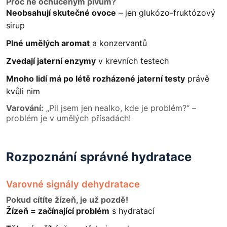
Proč ne ochuceným pivům?
Neobsahují skutečné ovoce
– jen glukózo-fruktózový
sirup
Plné umělých aromat
a konzervantů
Zvedají jaterní enzymy
v krevních testech
Mnoho lidí má po létě rozházené jaterní testy
právě
kvůli nim
Varování:
„Pil jsem jen nealko, kde je problém?“ –
problém je v umělých přísadách!
Rozpoznání správné hydratace
Varovné signály dehydratace
Pokud cítíte žízeň, je už pozdě!
Žízeň = začínající problém
s hydratací