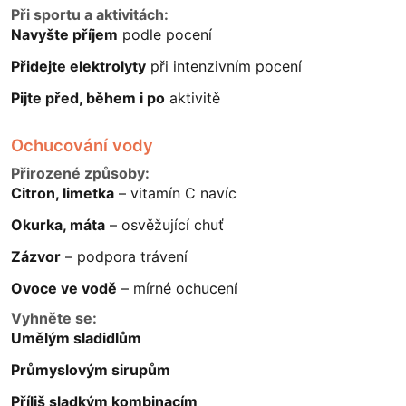
Při sportu a aktivitách:
Navyšte příjem
podle pocení
Přidejte elektrolyty
při intenzivním pocení
Pijte před, během i po
aktivitě
Ochucování vody
Přirozené způsoby:
Citron, limetka
– vitamín C navíc
Okurka, máta
– osvěžující chuť
Zázvor
– podpora trávení
Ovoce ve vodě
– mírné ochucení
Vyhněte se:
Umělým sladidlům
Průmyslovým sirupům
Příliš sladkým kombinacím