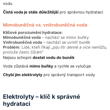
vodu
Čistá voda je stále důležitější
pro správnou hydrataci
Mimobuněčná vs. vnitrobuněčná voda
Klíčové porozumění hydratace:
Mimobuněčná voda
– nachází se mimo buňky
Vnitrobuněčná voda
– nachází se uvnitř buněk
Problém:
Lidé, kteří říkají
„piju litr denně a více nemůžu,
protože často čůrám“
Nejsou schopni
dostat vodu do buněk
Voda zůstává
mimo buňky
a rychle se vylučuje
Chybí jim elektrolyty
pro správný transport vody
Elektrolyty – klíč k správné
hydrataci