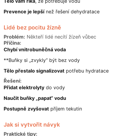
Tělo vám říká
, že potřebuje vodu
Prevence je lepší
než řešení dehydratace
Lidé bez pocitu žízně
Problém:
Někteří lidé necítí žízeň vůbec
Příčina:
Chybí vnitrobuněčná voda
**Buňky si „zvykly“ být bez vody
Tělo přestalo signalizovat
potřebu hydratace
Řešení:
Přidat elektrolyty
do vody
Naučit buňky „papat“ vodu
Postupně zvyšovat
příjem tekutin
Jak si vytvořit návyk
Praktické tipy: