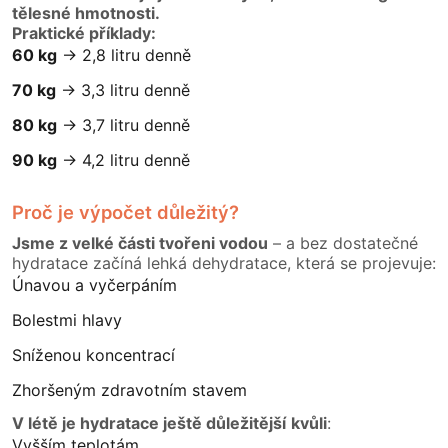
tělesné hmotnosti.
Praktické příklady:
60 kg
→ 2,8 litru denně
70 kg
→ 3,3 litru denně
80 kg
→ 3,7 litru denně
90 kg
→ 4,2 litru denně
Proč je výpočet důležitý?
Jsme z velké části tvořeni vodou
– a bez dostatečné
hydratace začíná lehká dehydratace, která se projevuje:
Únavou a vyčerpáním
Bolestmi hlavy
Sníženou koncentrací
Zhoršeným zdravotním stavem
V létě je hydratace ještě důležitější
kvůli
:
Vyšším teplotám