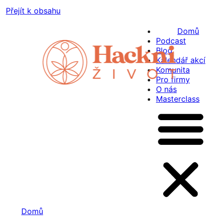
Přejít k obsahu
Domů
Podcast
Blog
Kalendář akcí
Komunita
Pro firmy
O nás
Masterclass
Domů