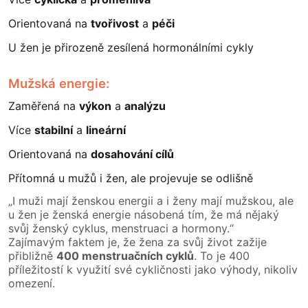
Orientovaná na
tvořivost
a
péči
U žen je přirozeně zesílená hormonálními cykly
Mužská energie:
Zaměřená na
výkon
a
analýzu
Více
stabilní
a
lineární
Orientovaná na
dosahování cílů
Přítomná u mužů i žen, ale projevuje se odlišně
„I muži mají ženskou energii a i ženy mají mužskou, ale
u žen je ženská energie násobená tím, že má nějaký
svůj ženský cyklus, menstruaci a hormony.“
Zajímavým faktem je, že žena za svůj život zažije
přibližně
400 menstruačních cyklů
. To je 400
příležitostí k využití své cykličnosti jako výhody, nikoliv
omezení.