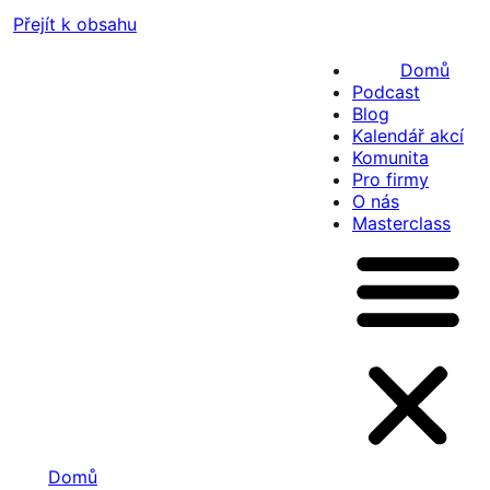
Přejít k obsahu
Domů
Podcast
Blog
Kalendář akcí
Komunita
Pro firmy
O nás
Masterclass
Domů