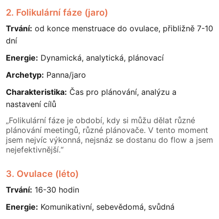
2. Folikulární fáze (jaro)
Trvání:
od konce menstruace do ovulace, přibližně 7-10
dní
Energie:
Dynamická, analytická, plánovací
Archetyp:
Panna/jaro
Charakteristika:
Čas pro plánování, analýzu a
nastavení cílů
„Folikulární fáze je období, kdy si můžu dělat různé
plánování meetingů, různé plánovače. V tento moment
jsem nejvíc výkonná, nejsnáz se dostanu do flow a jsem
nejefektivnější.“
3. Ovulace (léto)
Trvání:
16-30 hodin
Energie:
Komunikativní, sebevědomá, svůdná