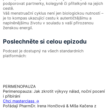
podporovat partnerky, kolegyně či přítelkyně na jejich
cestě.
Váš menstruační cyklus není jen biologickou nutností –
je to kompas ukazující cestu k autentičtějšímu a
naplněnějšímu životu v souladu s vaší přirozenou
ženskou energií.
Poslechněte si celou epizodu
Podcast je dostupný na všech standardních
platformách:
PERIMENOPAUZA
Perimenopauza: Jak zkrotit výkyvy nálad, noční pocení
i přibírání
Chci masterclass →
Pořádají PharmDr. Irena Hončlová & Míša Kačena z