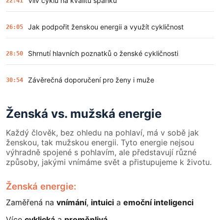
Vliv cyklu na kvalitu spánku
22:41
Jak podpořit ženskou energii a využít cykličnost
26:05
Shrnutí hlavních poznatků o ženské cykličnosti
28:50
Závěrečná doporučení pro ženy i muže
30:54
Ženská vs. mužská energie
Každý člověk, bez ohledu na pohlaví, má v sobě jak
ženskou, tak mužskou energii. Tyto energie nejsou
výhradně spojené s pohlavím, ale představují různé
způsoby, jakými vnímáme svět a přistupujeme k životu.
Ženská energie:
Zaměřená na
vnímání
,
intuici
a
emoční inteligenci
Více
cyklická
a
proměnlivá