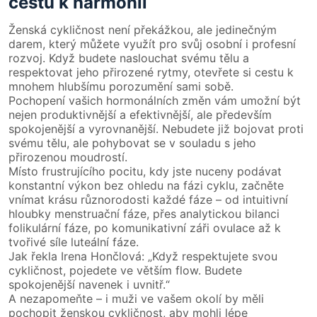
cestu k harmonii
Ženská cykličnost není překážkou, ale jedinečným
darem, který můžete využít pro svůj osobní i profesní
rozvoj. Když budete naslouchat svému tělu a
respektovat jeho přirozené rytmy, otevřete si cestu k
mnohem hlubšímu porozumění sami sobě.
Pochopení vašich hormonálních změn vám umožní být
nejen produktivnější a efektivnější, ale především
spokojenější a vyrovnanější. Nebudete již bojovat proti
svému tělu, ale pohybovat se v souladu s jeho
přirozenou moudrostí.
Místo frustrujícího pocitu, kdy jste nuceny podávat
konstantní výkon bez ohledu na fázi cyklu, začněte
vnímat krásu různorodosti každé fáze – od intuitivní
hloubky menstruační fáze, přes analytickou bilanci
folikulární fáze, po komunikativní záři ovulace až k
tvořivé síle luteální fáze.
Jak řekla Irena Hončlová: „Když respektujete svou
cykličnost, pojedete ve větším flow. Budete
spokojenější navenek i uvnitř.“
A nezapomeňte – i muži ve vašem okolí by měli
pochopit ženskou cykličnost, aby mohli lépe