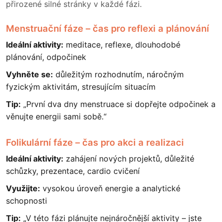
přirozené silné stránky v každé fázi.
Menstruační fáze – čas pro reflexi a plánování
Ideální aktivity:
meditace, reflexe, dlouhodobé
plánování, odpočinek
Vyhněte se:
důležitým rozhodnutím, náročným
fyzickým aktivitám, stresujícím situacím
Tip:
„První dva dny menstruace si dopřejte odpočinek a
věnujte energii sami sobě.“
Folikulární fáze – čas pro akci a realizaci
Ideální aktivity:
zahájení nových projektů, důležité
schůzky, prezentace, cardio cvičení
Využijte:
vysokou úroveň energie a analytické
schopnosti
Tip:
„V této fázi plánujte nejnáročnější aktivity – jste