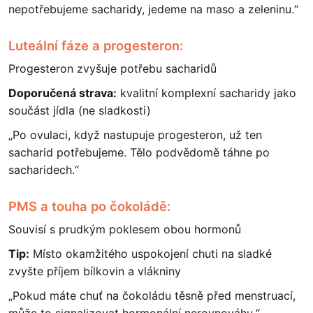
nepotřebujeme sacharidy, jedeme na maso a zeleninu.“
Luteální fáze a progesteron:
Progesteron zvyšuje potřebu sacharidů
Doporučená strava:
kvalitní komplexní sacharidy jako
součást jídla (ne sladkosti)
„Po ovulaci, když nastupuje progesteron, už ten
sacharid potřebujeme. Tělo podvědomě táhne po
sacharidech.“
PMS a touha po čokoládě:
Souvisí s prudkým poklesem obou hormonů
Tip:
Místo okamžitého uspokojení chuti na sladké
zvyšte příjem bílkovin a vlákniny
„Pokud máte chuť na čokoládu těsně před menstruací,
může to signalizovat hormonální nerovnováhu.“