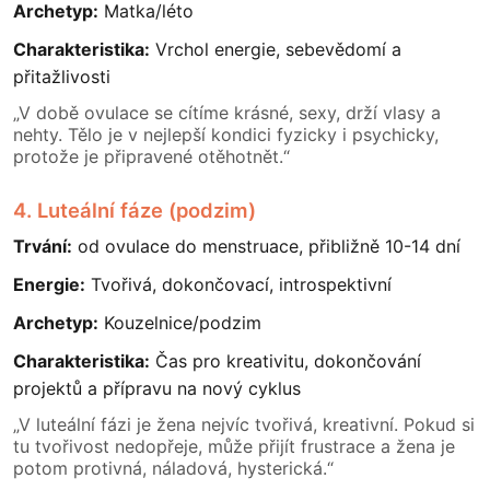
Archetyp:
Matka/léto
Charakteristika:
Vrchol energie, sebevědomí a
přitažlivosti
„V době ovulace se cítíme krásné, sexy, drží vlasy a
nehty. Tělo je v nejlepší kondici fyzicky i psychicky,
protože je připravené otěhotnět.“
4. Luteální fáze (podzim)
Trvání:
od ovulace do menstruace, přibližně 10-14 dní
Energie:
Tvořivá, dokončovací, introspektivní
Archetyp:
Kouzelnice/podzim
Charakteristika:
Čas pro kreativitu, dokončování
projektů a přípravu na nový cyklus
„V luteální fázi je žena nejvíc tvořivá, kreativní. Pokud si
tu tvořivost nedopřeje, může přijít frustrace a žena je
potom protivná, náladová, hysterická.“