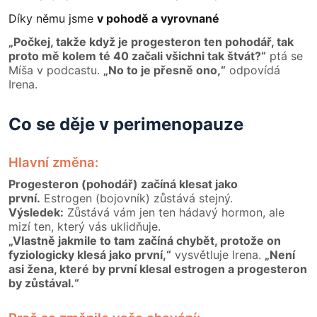
Díky němu jsme
v pohodě a vyrovnané
„Počkej, takže když je progesteron ten pohodář, tak
proto mě kolem té 40 začali všichni tak štvát?“
ptá se
Míša v podcastu.
„No to je přesně ono,“
odpovídá
Irena.
Co se děje v perimenopauze
Hlavní změna:
Progesteron (pohodář) začíná klesat jako
první.
Estrogen (bojovník) zůstává stejný.
Výsledek:
Zůstává vám jen ten hádavý hormon, ale
mizí ten, který vás uklidňuje.
„Vlastně jakmile to tam začíná chybět, protože on
fyziologicky klesá jako první,“
vysvětluje Irena.
„Není
asi žena, které by první klesal estrogen a progesteron
by zůstával.“