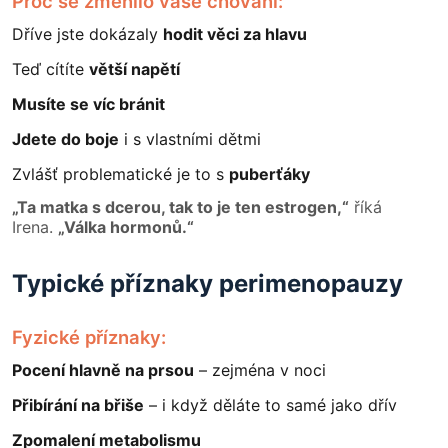
Proč se změnilo vaše chování:
Dříve jste dokázaly
hodit věci za hlavu
Teď cítíte
větší napětí
Musíte se víc bránit
Jdete do boje
i s vlastními dětmi
Zvlášť problematické je to s
puberťáky
„Ta matka s dcerou, tak to je ten estrogen,“
říká
Irena.
„Válka hormonů.“
Typické příznaky perimenopauzy
Fyzické příznaky:
Pocení hlavně na prsou
– zejména v noci
Přibírání na břiše
– i když děláte to samé jako dřív
Zpomalení metabolismu