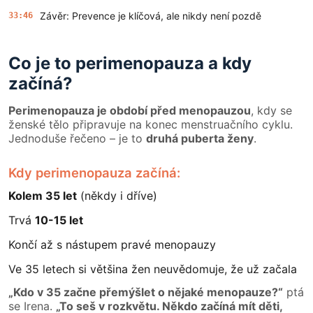
Závěr: Prevence je klíčová, ale nikdy není pozdě
33:46
Co je to perimenopauza a kdy
začíná?
Perimenopauza je období před menopauzou
, kdy se
ženské tělo připravuje na konec menstruačního cyklu.
Jednoduše řečeno – je to
druhá puberta ženy
.
Kdy perimenopauza začíná:
Kolem 35 let
(někdy i dříve)
Trvá
10-15 let
Končí až s nástupem pravé menopauzy
Ve 35 letech si většina žen neuvědomuje, že už začala
„Kdo v 35 začne přemýšlet o nějaké menopauze?“
ptá
se Irena.
„To seš v rozkvětu. Někdo začíná mít děti,