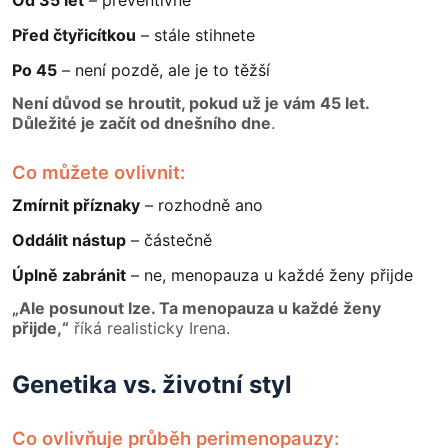
Od 35 let
– preventivně
Před čtyřicítkou
– stále stihnete
Po 45
– není pozdě, ale je to těžší
Není důvod se hroutit, pokud už je vám 45 let.
Důležité je začít od dnešního dne
.
Co můžete ovlivnit:
Zmírnit příznaky
– rozhodně ano
Oddálit nástup
– částečně
Úplně zabránit
– ne, menopauza u každé ženy přijde
„Ale posunout lze. Ta menopauza u každé ženy
přijde,“
říká realisticky Irena.
Genetika vs. životní styl
Co ovlivňuje průběh perimenopauzy: