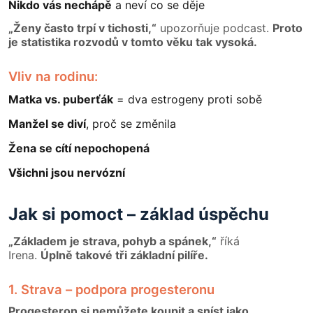
Nikdo vás nechápě
a neví co se děje
„Ženy často trpí v tichosti,“
upozorňuje podcast.
Proto
je statistika rozvodů v tomto věku tak vysoká.
Vliv na rodinu:
Matka vs. puberťák
= dva estrogeny proti sobě
Manžel se diví
, proč se změnila
Žena se cítí nepochopená
Všichni jsou nervózní
Jak si pomoct – základ úspěchu
„Základem je strava, pohyb a spánek,“
říká
Irena.
Úplně takové tři základní pilíře.
1. Strava – podpora progesteronu
Progesteron si nemůžete koupit a sníst jako