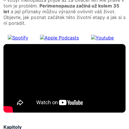
tom je problém.
Perimenopauza začíná už kolem 35
let
a její příznaky můžou výrazně ovlivnit váš život.
Objevte, jak poznat začátek této životní etapy a jak si s
ní poradit.
Kapitoly