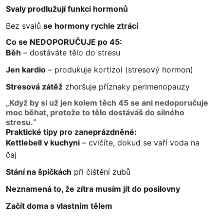
Svaly prodlužují funkci hormonů
Bez svalů
se hormony rychle ztrácí
Co se NEDOPORUČUJE po 45:
Běh
– dostáváte tělo do stresu
Jen kardio
– produkuje kortizol (stresový hormon)
Stresová zátěž
zhoršuje příznaky perimenopauzy
„Když by si už jen kolem těch 45 se ani nedoporučuje
moc běhat, protože to tělo dostáváš do silného
stresu.“
Praktické tipy pro zaneprázdněné:
Kettlebell v kuchyni
– cvičíte, dokud se vaří voda na
čaj
Stání na špičkách
při čištění zubů
Neznamená to, že zítra musím jít do posilovny
Začít doma s vlastním tělem