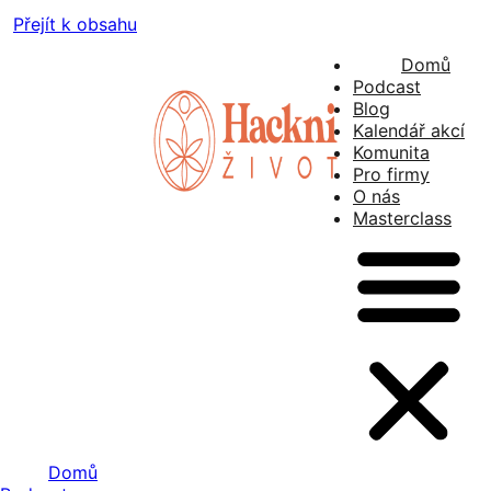
Přejít k obsahu
Domů
Podcast
Blog
Kalendář akcí
Komunita
Pro firmy
O nás
Masterclass
Domů