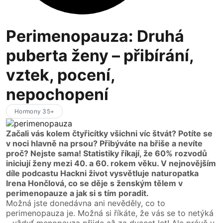
Perimenopauza: Druhá
puberta ženy – přibírání,
vztek, pocení,
nepochopení
Hormony 35+
Začali vás kolem čtyřicítky všichni víc štvát? Potíte se
v noci hlavně na prsou? Přibýváte na břiše a nevíte
proč? Nejste sama! Statistiky říkají, že 60% rozvodů
iniciují ženy mezi 40. a 60. rokem věku. V nejnovějším
díle podcastu Hackni život vysvětluje naturopatka
Irena Hončlová, co se děje s ženským tělem v
perimenopauze a jak si s tím poradit.
Možná jste donedávna ani nevěděly, co to
perimenopauza je. Možná si říkáte, že vás se to netýká
– vždyť menopauza přijde až za dvacet let! Ale právě v