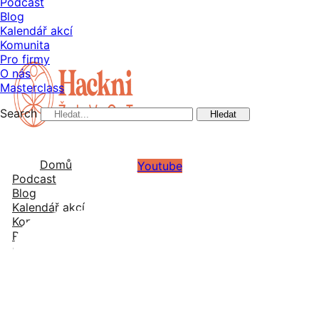
Podcast
Blog
Kalendář akcí
Komunita
Pro firmy
O nás
Masterclass
Search
Hledat
Domů
Youtube
Podcast
Blog
Kalendář akcí
Komunita
Pro firmy
O nás
Masterclass
Domů
Podcast
Blog