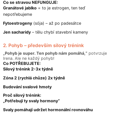
Co se stravou NEFUNGUJE:
Granátové jablko
= to je estrogen, ten teď
nepotřebujeme
Fytoestrogeny
(sója) – až po padesátce
Jen sacharidy
– tělu chybí stavební kameny
2. Pohyb – především silový trénink
„Pohyb je super. Ten pohyb nám pomáhá,“
potvrzuje
Irena. Ale ne každý pohyb!
Co POTŘEBUJETE:
Silový trénink 2-3x týdně
Zóna 2 (rychlá chůze) 2x týdně
Budování svalové hmoty
Proč silový trénink:
„Potřebují ty svaly hormony“
Svaly pomáhají udržet hormonální rovnováhu