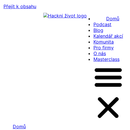
Přejít k obsahu
Domů
Podcast
Blog
Kalendář akcí
Komunita
Pro firmy
O nás
Masterclass
Domů