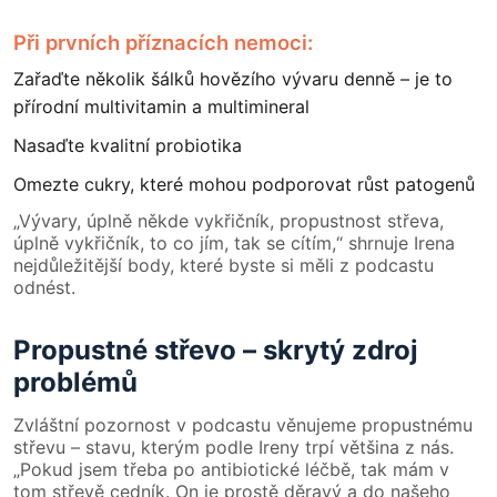
Při prvních příznacích nemoci:
Zařaďte několik šálků hovězího vývaru denně – je to
přírodní multivitamin a multimineral
Nasaďte kvalitní probiotika
Omezte cukry, které mohou podporovat růst patogenů
„Vývary, úplně někde vykřičník, propustnost střeva,
úplně vykřičník, to co jím, tak se cítím,“ shrnuje Irena
nejdůležitější body, které byste si měli z podcastu
odnést.
Propustné střevo – skrytý zdroj
problémů
Zvláštní pozornost v podcastu věnujeme propustnému
střevu – stavu, kterým podle Ireny trpí většina z nás.
„Pokud jsem třeba po antibiotické léčbě, tak mám v
tom střevě cedník. On je prostě děravý a do našeho