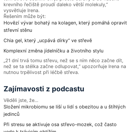
krevního řečiště proudí daleko větší molekuly,“
vysvětluje Irena.
Řešením může být:
Hovězí vývar bohatý na kolagen, který pomáhá opravit
střevní stěnu
Chia gel, který „ucpává dírky“ ve střevě
Komplexní změna jídelníčku a životního stylu
„21 dní trvá tomu střevu, než se s ním něco začne dít,
než se ta stélka začne odlupovat,“ upozorňuje Irena na
nutnou trpělivost při léčbě střeva.
Zajímavosti z podcastu
Věděli jste, že…
Složení mikrobiomu se liší u lidí s obezitou a u štíhlých
jedinců
Při stresu se aktivuje osa střevo-mozek, což často
vede k trávicím obtížím