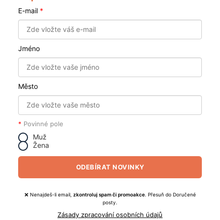
E-mail
*
Jméno
Město
*
Povinné pole
Muž
Žena
ODEBÍRAT NOVINKY
❌ Nenajdeš-li email,
zkontroluj spam či promoakce
. Přesuň do Doručené
posty.
Zásady zpracování osobních údajů