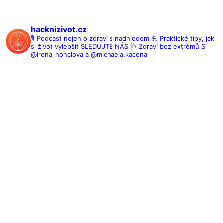
hacknizivot.cz
🎙️ Podcast nejen o zdraví s nadhledem
💪 Praktické tipy, jak
si život vylepšit SLEDUJTE NÁS
🩺 Zdraví bez extrémů
S
@irena_honclova a @michaela.kacena