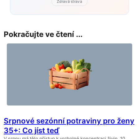
Zdravá strava
Pokračujte ve čtení ...
Srpnové sezónní potraviny pro ženy
35+: Co jíst teď
V srpnu má tělo přístup k vrcholné koncentraci živin. 10