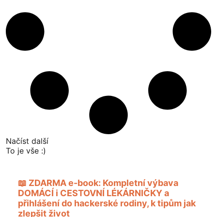
Načíst další
To je vše :)
📖 ZDARMA e-book:
Kompletní výbava
DOMÁCÍ i CESTOVNÍ LÉKÁRNIČKY
a
přihlášení do hackerské rodiny, k tipům jak
zlepšit život