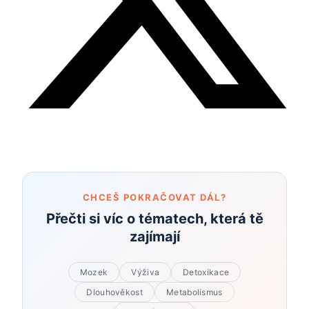
CHCEŠ POKRAČOVAT DÁL?
Přečti si víc o tématech, která tě
zajímají
Mozek
Výživa
Detoxikace
Dlouhověkost
Metabolismus